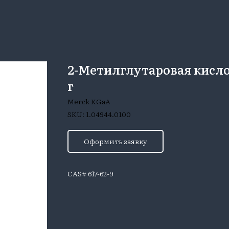
2-Метилглутаровая кисло
г
Merck KGaA
SKU:
1.04944.0100
Оформить заявку
CAS# 617-62-9