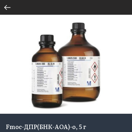
Fmoc-ДПР(БНК-АОА)-о, 5 г