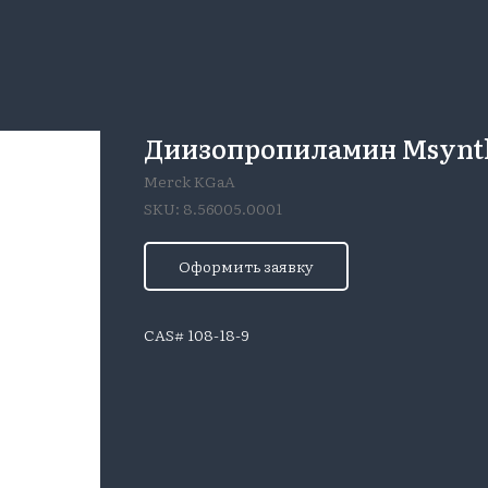
Диизопропиламин Msynth®
Merck KGaA
SKU:
8.56005.0001
Оформить заявку
CAS# 108-18-9