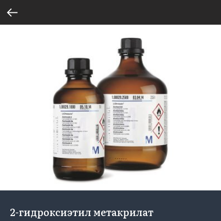
2-гидроксиэтил метакрилат