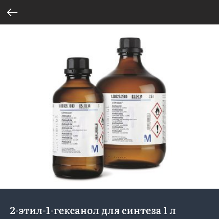
2-этил-1-гексанол для синтеза 1 л