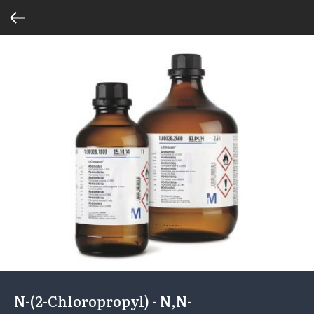
N-(2-Chloropropyl) - N,N-