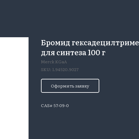
Бромид гексадецилтрим
для синтеза 100 г
Merck KGaA
SKU:
1.94520.9027
Оформить заявку
CAS# 57-09-0