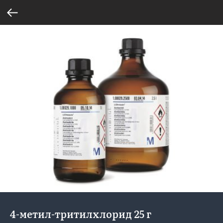
4-метил-тритилхлорид 25 г