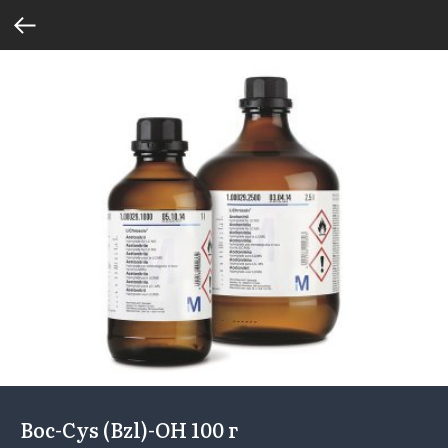
Boc-Cys (Bzl)-OH 100 г