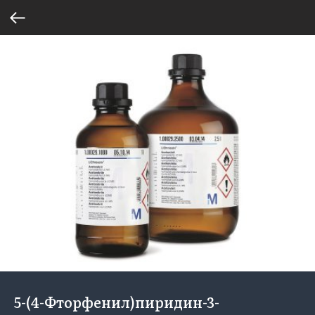
5-(4-Фторфенил)пиридин-3-