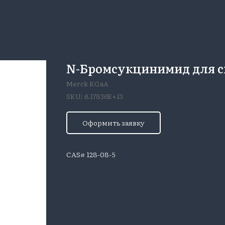
N-Бромсукцинимид для си
Merck KGaA
SKU:
6.17836E+13
Оформить заявку
CAS# 128-08-5