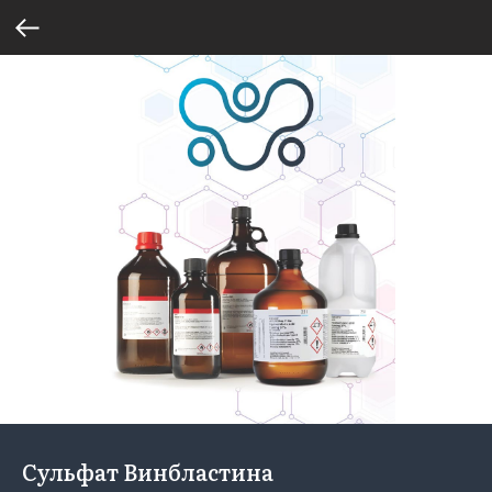
Сульфат Винбластина