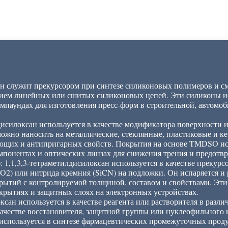
ан служит прекурсором при синтезе силиконовых полимеров и см
нием линейных или сшитых силиконовых цепей. Эти силиконы и
компаундах для изготовления пресс-форм в строительной, автомо
исилоксан используется в качестве модификатора поверхности 
можно наносить на металлические, стеклянные, пластиковые и к
ющих и антипригарных свойств. Покрытия на основе TMDSO исп
мпонентах и ​​оптических линзах для снижения трения и предотв
 1,1,3,3-тетраметилдисилоксан используется в качестве прекурс
O2) или нитрида кремния (SiCN) на подложки. Он испаряется и р
ытий с контролируемой толщиной, составом и свойствами. Эти
крытиях и защитных слоях на электронных устройствах.
ксан используется в качестве реагента или растворителя в разл
качестве восстановителя, защитной группы или нуклеофильного
спользуется в синтезе фармацевтических промежуточных проду