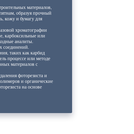
троительных материалов,
пятнам, образуя прочный
ь, кожу и бумагу для
 газовой хроматографии
е, карбоксильные или
ходные аналиты.
х соединений.
ния, таких как карбид
ель процессе или методе
вных материалов с
даления фоторезиста и
полимеров и органические
торезиста на основе