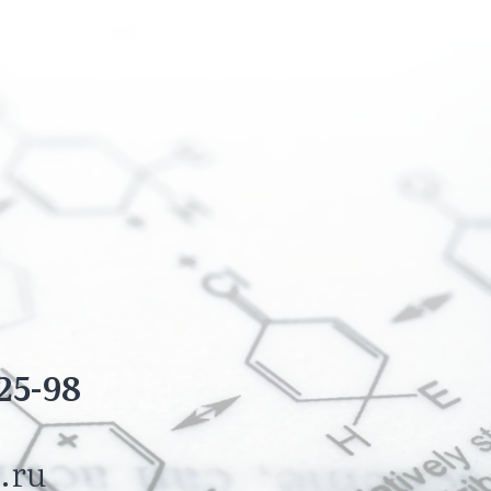
25-98
.ru