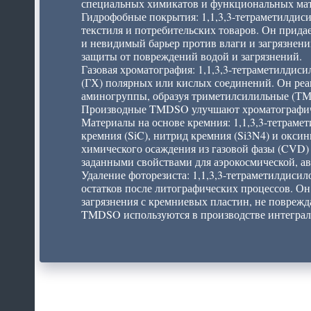
специальных химикатов и функциональных мат
Гидрофобные покрытия: 1,1,3,3-тетраметилдис
текстиля и потребительских товаров. Он прида
и невидимый барьер против влаги и загрязнени
защиты от повреждений водой и загрязнений.
Газовая хроматография: 1,1,3,3-тетраметилдиси
(ГХ) полярных или кислых соединений. Он реа
аминогруппы, образуя триметилсилильные (ТМС
Производные TMDSO улучшают хроматографичес
Материалы на основе кремния: 1,1,3,3-тетрамет
кремния (SiC), нитрид кремния (Si3N4) и окси
химического осаждения из газовой фазы (CVD)
заданными свойствами для аэрокосмической, 
Удаление фоторезиста: 1,1,3,3-тетраметилдиси
остатков после литографических процессов. Он
загрязнения с кремниевых пластин, не повреж
TMDSO используются в производстве интеграл