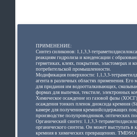
ПРИМЕНЕНИЕ:
Синтез силиконов: 1,1,3,3-тетраметилдисилокс
реакциям гидролиза и конденсации с образова
герметиках, клеях, покрытиях, эластомерах и 
потребительской промышленности.
Модификация поверхности: 1,1,3,3-тетраметилд
агента в различных областях применения. Его 
для придания им водоотталкивающих, смазыва
формах для выпечки, текстиле, электронных ко
Химическое осаждение из газовой фазы (ХОСГ):
осаждения тонких пленок диоксида кремния (Si
камере для получения кремнийсодержащих покр
производстве полупроводников, оптических по
Органический синтез: 1,1,3,3-тетраметилдисило
органического синтеза. Он может выступать в 
кремния в химических превращениях. TMDSO и