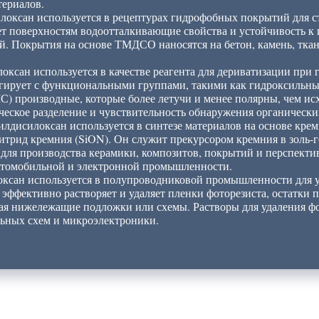
ериалов.
илоксан используется в рецептурах гидрофобных покрытий для с
ет поверхностям водоотталкивающие свойства и устойчивость к 
й. Покрытия на основе ТМДСО наносятся на бетон, камень, ткан
локсан используется в качестве реагента для дериватизации при
гирует с функциональными группами, такими как гидроксильны
) производные, которые более летучи и менее полярны, чем ис
кое разделение и чувствительность обнаружения органически
илдисилоксан используется в синтезе материалов на основе крем
нитрид кремния (SiON). Он служит прекурсором кремния в золь-г
 для производства керамики, композитов, покрытий и перспекти
автомобильной и электронной промышленности.
локсан используется в полупроводниковой промышленности для у
 эффективно растворяет и удаляет пленки фоторезиста, остатки 
дая нижележащие подложки или схемы. Растворы для удаления фо
ьных схем и микроэлектроники.