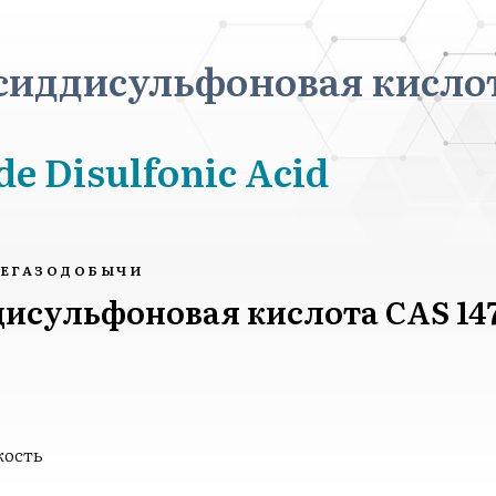
иддисульфоновая кисло
de Disulfonic Acid
ТЕГАЗОДОБЫЧИ
сульфоновая кислота CAS 147
кость