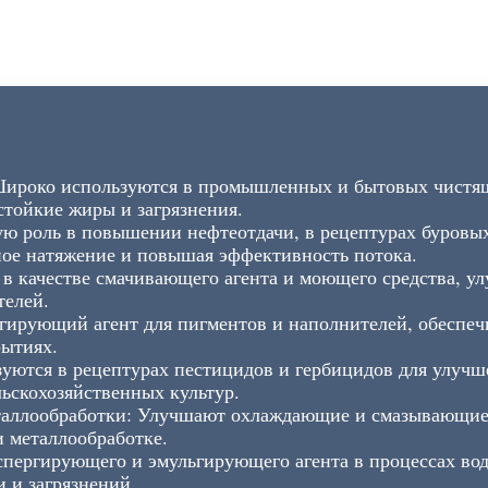
Широко используются в промышленных и бытовых чистя
стойкие жиры и загрязнения.
ю роль в повышении нефтеотдачи, в рецептурах буровых
ое натяжение и повышая эффективность потока.
в качестве смачивающего агента и моющего средства, у
телей.
ргирующий агент для пигментов и наполнителей, обеспеч
рытиях.
уются в рецептурах пестицидов и гербицидов для улучш
льскохозяйственных культур.
аллообработки: Улучшают охлаждающие и смазывающие 
и металлообработке.
спергирующего и эмульгирующего агента в процессах во
 и загрязнений.