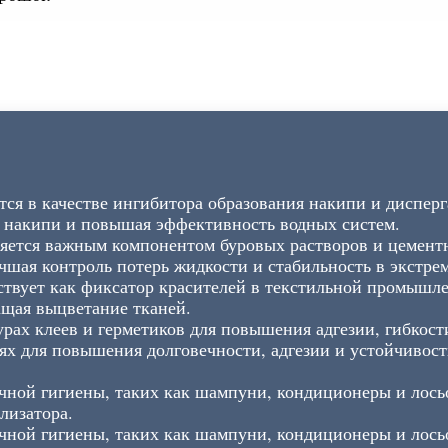
ся в качестве ингибитора образования накипи и дисперг
 накипи и повышая эффективность водных систем.
ется важным компонентом буровых растворов и цементн
ая контроль потерь жидкости и стабильность в экстре
твует как фиксатор красителей в текстильной промышле
ащая выцветание тканей.
урах клеев и герметиков для повышения адгезии, гибкост
х для повышения долговечности, адгезии и устойчивост
ичной гигиены, таких как шампуни, кондиционеры и ло
лизатора.
ичной гигиены, таких как шампуни, кондиционеры и лос