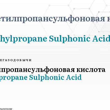
етилпропансульфоновая 
hylpropane Sulphonic Aci
ТЕГАЗОДОБЫЧИ
лпропансульфоновая кислота
propane Sulphonic Acid
орошок