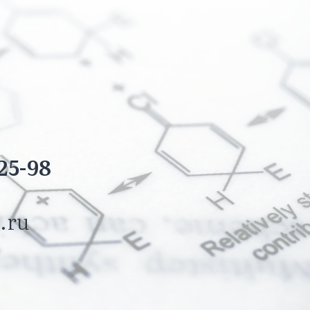
25-98
.ru