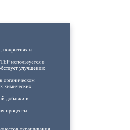
, покрытиях и
TEP используется в
собствует улучшению
в органическом
ых химических
ой добавки в
чая процессы
процессов окрашивания