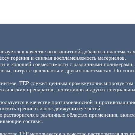
ьзуется в качестве огнезащитной добавки в пластмассах
цессу горения и снижая воспламеняемость материалов.
сти и хорошей совместимости с различными полимерами, 
юлозы, нитрате целлюлозы и других пластмассах. Он спо
синтезе: TEP служит ценным промежуточным продуктом 
цевтических препаратов, пестицидов и других специальн
пользуется в качестве противоизносной и противозадирн
снизить трение и износ движущихся частей.
ве растворителя в различных областях применения, вклю
ривающие составы.
водстве TEP используется в качестве растворителя для 