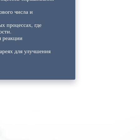
ового числа и
х процессах, где
ости.
я реакции
тареях для улучшения