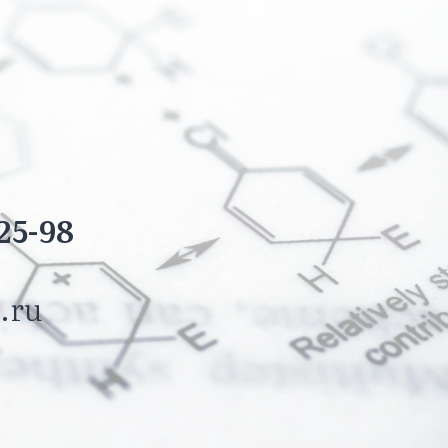
25-98
.ru