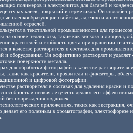
одящих полимеров и электролитов для батарей и конденс
ецептурах клеев, покрытий и герметиков. Он способен р
дные пленкообразующие свойства, адгезию и долговечно
ышленной отраслей.
льзуется в текстильной промышленности для процессов
ы на основе целлюлозы, такие как вискоза и лиоцелл, об
ние красителей и стойкость цвета при крашении тексти
я в качестве растворителя в составах для промышленно
ей и оборудования. Он эффективно растворяет и удаляет 
отовки поверхности металла.
рах для обработки фотографий в качестве растворителя
ы, такие как красители, проявители и фиксаторы, облег
радиционной и цифровой фотографии.
честве растворителя в составах для удаления краски и п
способность и низкая летучесть делают его эффективны
ий без повреждения подложек.
ехнологических приложениях, таких как экстракция, очи
о делает его полезным в хроматографии, электрофорезе 
в.