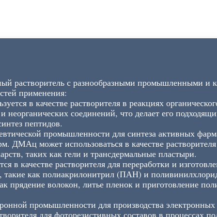
ый растворитель с разнообразными промышленными и 
астей применения:
ется в качестве растворителя в реакциях органическог
и неорганических соединений, что делает его подходящи
синтез пептидов.
цевтической промышленности для синтеза активных фарм
. ДМАц может использоваться в качестве растворителя в
карств, таких как гели и трансдермальные пластыри.
ся в качестве растворителя для переработки и изготовл
, такие как полиакрилонитрил (ПАН) и поливинилхлорид
ак прядение волокон, литье пленок и приготовление по
тронной промышленности для производства электронных
створителя для фоторезистивных составов в процессах п