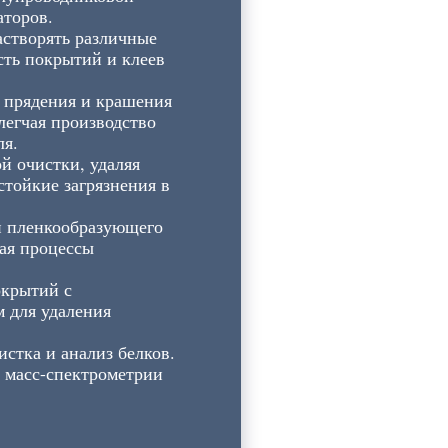
аторов.
астворять различные
сть покрытий и клеев
 прядения и крашения
легчая производство
ля.
й очистки, удаляя
стойкие загрязнения в
 и пленкообразующего
чая процессы
окрытий с
м для удаления
стка и анализ белков.
и масс-спектрометрии