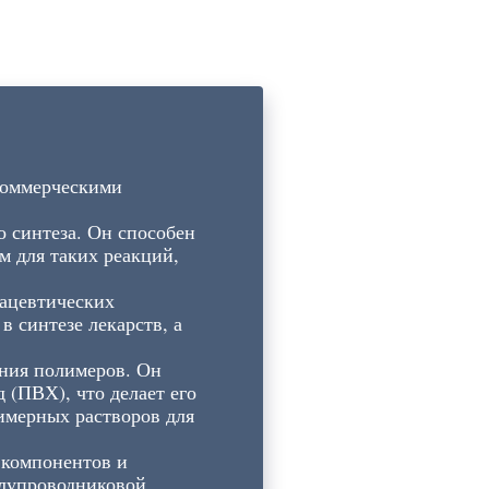
коммерческими
о синтеза. Он способен
м для таких реакций,
ацевтических
 синтезе лекарств, а
ения полимеров. Он
 (ПВХ), что делает его
лимерных растворов для
 компонентов и
олупроводниковой