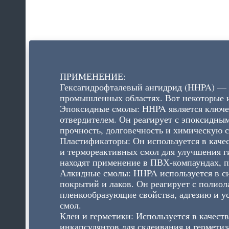
ПРИМЕНЕНИЕ:
Гексагидрофталевый ангидрид (HHPA) — э
промышленных областях. Вот некоторые 
Эпоксидные смолы: HHPA является ключев
отвердителем. Он реагирует с эпоксидны
прочность, долговечность и химическую 
Пластификаторы: Он используется в каче
и термореактивных смол для улучшения г
находят применение в ПВХ-компаундах, п
Алкидные смолы: HHPA используется в си
покрытий и лаков. Он реагирует с полио
пленкообразующие свойства, адгезию и у
смол.
Клеи и герметики: Используется в качест
инкапсулянтов для склеивания и герметиз