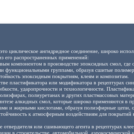
то циклическое ангидридное соединение, широко испол
из его распространенных применений:
ым компонентом в производстве эпоксидных смол, где 
ми функциональными группами, образуя сшитые полимер
стойкость эпоксидным покрытиям, клеям и композитам.
стве пластификатора или модификатора в рецептурах си
ибкости, ударопрочности и технологичности. Пластифи
олиэфирах, полиуретанах и других пластмассовых матер
нтезе алкидных смол, которые широко применяются в пр
лами и жирными кислотами, образуя полиэфирные цепи, 
стойчивость к атмосферным воздействиям для покрытий 
ве отвердителя или сшивающего агента в рецептурах клее
ации в строительстве, автомобильной, аэрокосмической 