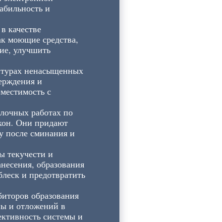
абильность и
в качестве
ак моющие средства,
ие, улучшить
ептурах ненасыщенных
ерждения и
местимость с
лочных работах по
кон. Они придают
у после сминания и
ы текучести и
несения, образования
леск и предотвратить
биторов образования
ны и отложений в
ективность системы и