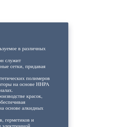
ьзуемое в различных
он служит
ные сетки, придавая
нтетических полимеров
каторы на основе HHPA
иалах.
оизводстве красок,
обеспечивая
на основе алкидных
в, герметиков и
и электронной