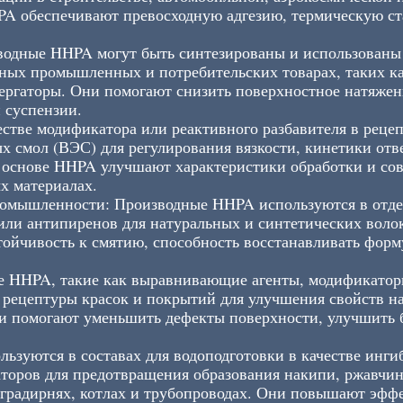
A обеспечивают превосходную адгезию, термическую ст
одные HHPA могут быть синтезированы и использованы 
ных промышленных и потребительских товарах, таких к
ергаторы. Они помогают снизить поверхностное натяжен
 суспензии.
стве модификатора или реактивного разбавителя в рец
 смол (ВЭС) для регулирования вязкости, кинетики отв
 основе HHPA улучшают характеристики обработки и сов
х материалах.
ромышленности: Производные HHPA используются в отде
или антипиренов для натуральных и синтетических воло
тойчивость к смятию, способность восстанавливать форм
е HHPA, такие как выравнивающие агенты, модификатор
 рецептуры красок и покрытий для улучшения свойств на
и помогают уменьшить дефекты поверхности, улучшить б
ьзуются в составах для водоподготовки в качестве инги
аторов для предотвращения образования накипи, ржавчи
градирнях, котлах и трубопроводах. Они повышают эфф