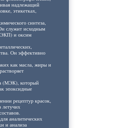
ечивая надлежащий
овке, этикетках,
химического синтеза,
 Он служит исходным
МЭКП) и оксим
металлических,
ства. Он эффективно
аких как масла, жиры и
растворяет
а (МЭК), который
как эпоксидные
лении рецептур красок,
в летучих
составов.
 для аналитических
ки и анализа