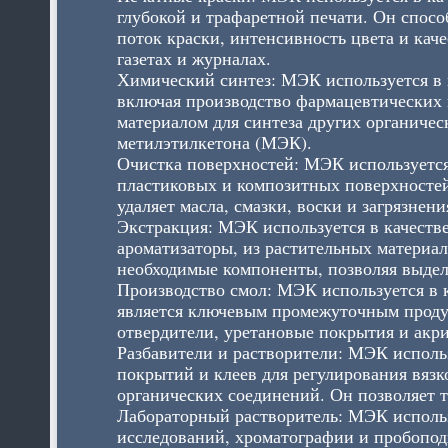
глубокой и трафаретной печати. ​​Он спо
поток краски, интенсивность цвета и каче
газетах и ​​журналах.
Химический синтез: МЭК используется в к
включая производство фармацевтических 
материалом для синтеза других органиче
метилэтилкетона (МЭК).
Очистка поверхностей: МЭК используется 
пластиковых и композитных поверхносте
удаляет масла, смазки, воски и загрязнен
Экстракция: МЭК используется в качестве
ароматизаторы, из растительных материал
необходимые компоненты, позволяя выдел
Производство смол: МЭК используется в 
является ключевым промежуточным продук
отвердители, уретановые покрытия и акр
Разбавители и растворители: МЭК использ
покрытий и клеев для регулирования вяз
органических соединений. Он позволяет 
Лабораторный растворитель: МЭК использ
исследований, хроматографии и пробоподг