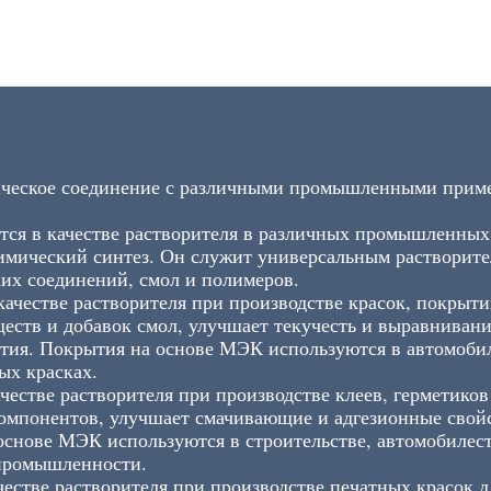
ическое соединение с различными промышленными прим
тся в качестве растворителя в различных промышленных
химический синтез. Он служит универсальным растворите
ких соединений, смол и полимеров.
ачестве растворителя при производстве красок, покрыти
ств и добавок смол, улучшает текучесть и выравнивание
тия. Покрытия на основе МЭК используются в автомобил
х красках.
честве растворителя при производстве клеев, герметиков
омпонентов, улучшает смачивающие и адгезионные свойст
основе МЭК используются в строительстве, автомобилес
 промышленности.
естве растворителя при производстве печатных красок 