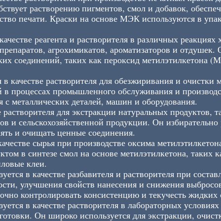
собствует растворению пигментов, смол и добавок, обесп
ство печати. ​​Краски на основе МЭК используются в упак
ачестве реагента и растворителя в различных реакциях 
препаратов, агрохимикатов, ароматизаторов и отдушек.
ских соединений, таких как пероксид метилэтилкетона (
в качестве растворителя для обезжиривания и очистки 
й в процессах промышленного обслуживания и производ
ия с металлических деталей, машин и оборудования.
 растворителя для экстракции натуральных продуктов, т
ов и сельскохозяйственной продукции. Он избирательно 
ять и очищать ценные соединения.
качестве сырья при производстве оксима метилэтилкетон
том в синтезе смол на основе метилэтилкетона, таких 
иловые клеи.
уется в качестве разбавителя и растворителя при состав
кости, улучшения свойств нанесения и снижения выбросо
точно контролировать консистенцию и текучесть жидких 
уется в качестве растворителя в лабораторных условиях
отовки. Он широко используется для экстракции, очист