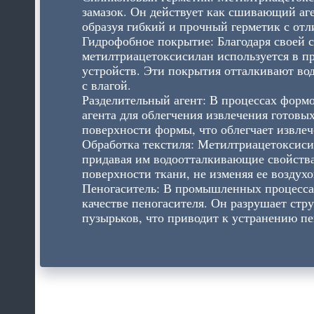
замазок. Он действует как сшивающий аг
образуя гибкий и прочный герметик с отл
Гидрофобное покрытие: Благодаря своей 
метилтриацетоксисилан используется в п
устройств. Эти покрытия отталкивают вод
с влагой.
Разделительный агент: В процессах формо
агента для облегчения извлечения готовы
поверхности формы, что облегчает извле
Обработка текстиля: Метилтриацетоксиси
придавая им водоотталкивающие свойства
поверхности ткани, не изменяя ее воздух
Пеногаситель: В промышленных процессах
качестве пеногасителя. Он разрушает стр
пузырьков, что приводит к устранению п