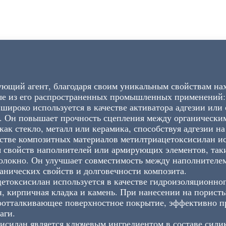
ющий агент, благодаря своим уникальным свойствам на
е из его распространенных промышленных применений:
широко используется в качестве активатора адгезии или 
й. Он повышает прочность сцепления между органическ
ак стекло, металл или керамика, способствуя адгезии на
тве композитных материалов метилтриацетоксисилан исп
 свойств наполнителей или армирующих элементов, так
волокно. Он улучшает совместимость между наполнителе
анических свойств и долговечности композита.
етоксисилан используется в качестве гидроизоляционног
н, кирпичная кладка и камень. При нанесении на порист
водоотталкивающее поверхностное покрытие, эффективно
аги.
силан является ключевым ингредиентом в составе сили