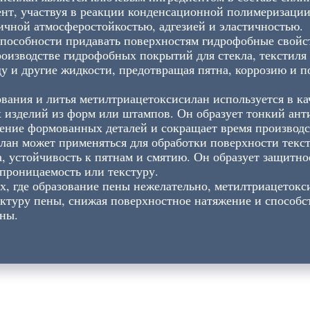
ент, участвуя в реакции конденсационной полимеризаци
ичной атмосферостойкостью, адгезией и эластичностью.
способности придавать поверхностям гидрофобные свойс
роизводстве гидрофобных покрытий для стекла, текстиля
у и другие жидкости, предотвращая пятна, коррозию и 
вания и литья метилтриацетоксисилан используется в ка
х изделий из форм или штампов. Он образует тонкий ан
чение формованных деталей и сокращает время производс
лан может применяться для обработки поверхности текст
, устойчивость к пятнам и смятию. Он образует защитно
опроницаемость или текстуру.
, где образование пены нежелательно, метилтриацетокси
уктуру пены, снижая поверхностное натяжение и способ
ены.