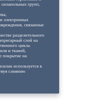
и силанольных групп,
тва,
 и электронных
повреждения, связанные
честве разделительного
типригарный слой на
твенного цикла.
иля и тканей,
е покрытие на
силан используется в
ствуя слиянию