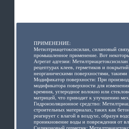
ПРИМЕНЕНИЕ:
Метилтриацетоксисилан, силановый связу
промышленное применение. Вот некоторы
Агрегат адгезии: Метилтриацетоксисилан 
рецептурах клеев, герметиков и покрыти
неорганическими поверхностями, такими к
Модификатор поверхности: При производс
модификатора поверхности для изменения
кремния, углеродное волокно или стекло
матрицей, что приводит к улучшению мех
Гидроизоляционное средство: Метилтриац
строительных материалах, таких как бето
реагирует с влагой в воздухе, образуя 
проникновение воды и повреждения от вл
Силиконовый герметик: Метилтриацетокси