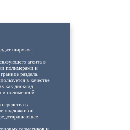
ходит широкое
связующего агента в
ими полимерами и
 границе раздела.
ользуется в качестве
их как диоксид
м и полимерной
о средства в
ые подложки он
 предотвращающее
коновых герметиков и