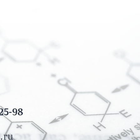
25-98
.ru