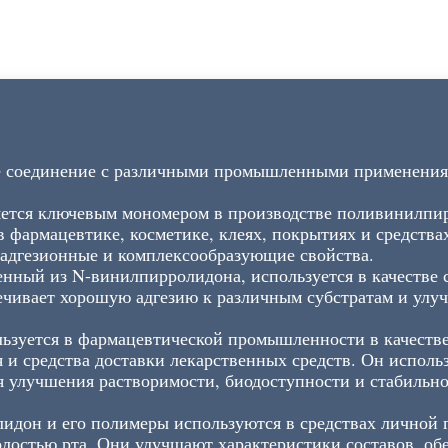
 соединение с различными промышленными применениям
ется ключевым мономером в производстве поливинилпи
 фармацевтике, косметике, клеях, покрытиях и средства
адгезионные и комплексообразующие свойства.
нный из N-винилпирролидона, используется в качестве 
печивает хорошую адгезию к различным субстратам и улу
ьзуется в фармацевтической промышленности в качестве
 и средства доставки лекарственных средств. Он исполь
я улучшения растворимости, биодоступности и стабильн
идон и его полимеры используются в средствах личной г
полостью рта. Они улучшают характеристики составов, об