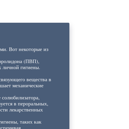
и. Вот некоторые из
рролидона (ПВП),
х личной гигиены.
связующего вещества в
чшает механические
 солюбилизатора,
зуется в пероральных,
ости лекарственных
игиены, таких как
еспечивая