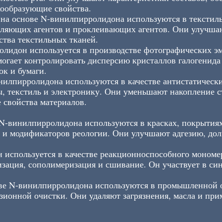
ообразующие свойства.
на основе N-винилпирролидона используются в тексти
валяющих агентов и проклеивающих агентов. Они улучшаю
ства текстильных тканей.
лидон используется в производстве фотографических эм
могает контролировать дисперсию кристаллов галогенида
ок и бумаги.
илпирролидона используются в качестве антистатически
ы, текстиль и электронику. Они уменьшают накопление с
 свойства материалов.
N-винилпирролидона используются в красках, покрытиях
 и модификаторов реологии. Они улучшают адгезию, долг
используется в качестве реакционноспособного мономе
изация, сополимеризация и сшивание. Он участвует в си
ве N-винилпирролидона используются в промышленной о
зионной очистки. Они удаляют загрязнения, масла и при