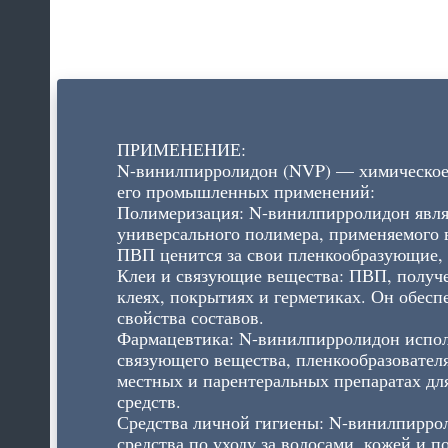
ПРИМЕНЕНИЕ:
N-винилпирролидон (NVP) — химическое
его промышленных применений:
Полимеризация: N-винилпирролидон явля
универсального полимера, применяемого в
ПВП ценится за свои пленкообразующие, 
Клеи и связующие вещества: ПВП, получе
клеях, покрытиях и герметиках. Он обес
свойства составов.
Фармацевтика: N-винилпирролидон испол
связующего вещества, пленкообразователя
местных и парентеральных препаратах дл
средств.
Средства личной гигиены: N-винилпиррол
средства по уходу за волосами, кожей и 