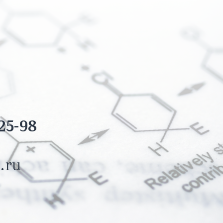
25-98
.ru