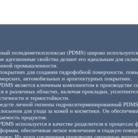
нный полидиметилсилоксан (PDMS) широко используется
ные адгезионные свойства делают его идеальным для скле
ронной промышленности.
 покрытиях для создания гидрофобной поверхности, повы
 морских, автомобильных и архитектурных покрытиях.
PDMS является ключевым компонентом в производстве с
я в различных областях, включая прокладки, уплотнител
стичности и термостойкости.
средств личной гигиены гидрокситерминированный PDMS 
 лосьонов для ухода за кожей и косметики. Он обеспечива
аемость продуктов.
DMS используется в качестве разделителя в процессах 
формам, обеспечивая легкое извлечение и гладкую повер
азки: Из этого соединения производят смазочные матер