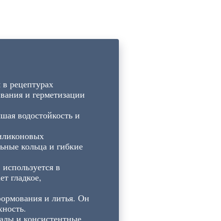
 в рецептурах
ивания и герметизации
шая водостойкость и
иликоновых
ьные кольца и гибкие
используется в
ет гладкое,
формования и литья. Он
хность.
иалы и консистентные